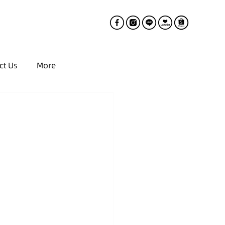
ct Us
More