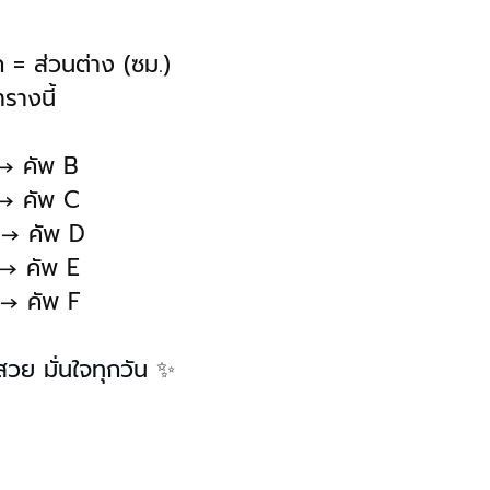
= ส่วนต่าง (ซม.)
รางนี้
 → คัพ B
 → คัพ C
 → คัพ D
 → คัพ E
 → คัพ F
วย มั่นใจทุกวัน ✨