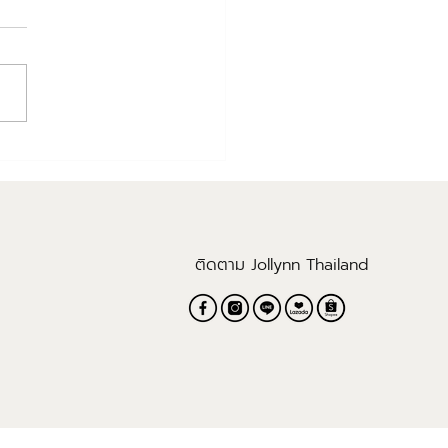
ynn Physical Stores
ติดตาม Jollynn Thailand