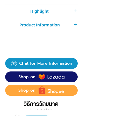
🛒 SHOP ON LAZADA
Highlight
🛒 SHOP ON SHOPEE
เนื้อผ้าเย็นสบาย เนียนสวยกระชับไปกับผิว
Product Information
พร้อมเทคนิคตัดเย็บพิเศษ ยกสะโพกเป็นรูป
ทรงพีชสวยงาม
เนื้อผ้า : ไนลอน 76.3% สแปนเดกซ์
23.7% ผ้าส่วนเป้าด้านใน: ผ้าโมดาล 64%
ผ้าฝ้ายไหม 30% สแปนเด็กซ์ 6%
Chat for More Information
Shop on
Shop on