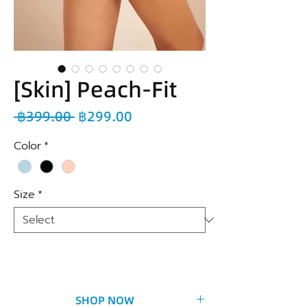
[Skin] Peach-Fit
Regular
Sale
 ฿399.00 
฿299.00
Price
Price
Color
*
Size
*
SHOP NOW